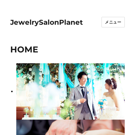
JewelrySalonPlanet
メニュー
HOME